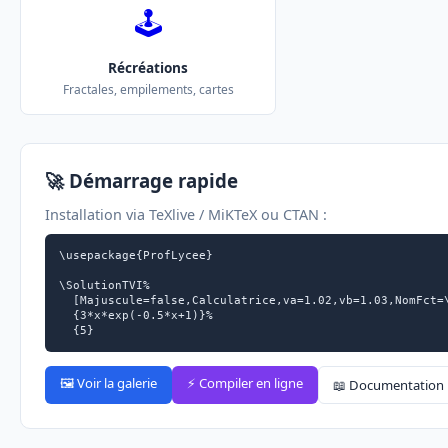
🕹
Récréations
Fractales, empilements, cartes
🚀 Démarrage rapide
Installation via TeXlive / MiKTeX ou CTAN :
\usepackage{ProfLycee}

\SolutionTVI%

  [Majuscule=false,Calculatrice,va=1.02,vb=1.03,NomFct=\
  {3*x*exp(-0.5*x+1)}%

  {5}
🖼️ Voir la galerie
⚡ Compiler en ligne
📖 Documentation