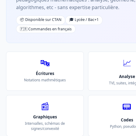
algorithmes, etc - sans expertise particulière.
📦 Disponible sur CTAN
🎓 Lycée / Bac+1
🇫🇷 Commandes en français
🔤
📈
Écritures
Analyse
Notations mathmétiques
TVI, suites, inté
📰
📟
Graphiques
Codes
Intervalles, schémas de
Python, pseud
signes/convexité